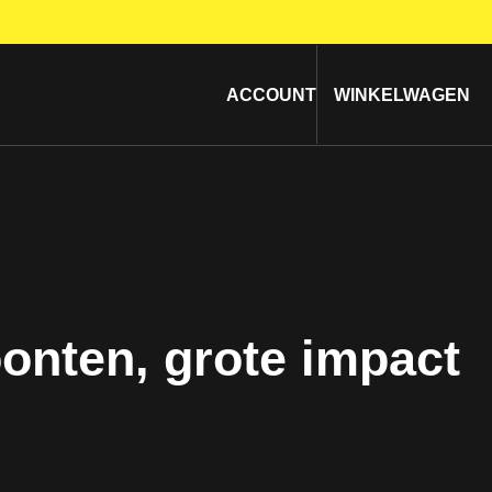
W
0
ACCOUNT
WINKELWAGEN
IT
oonten, grote impact